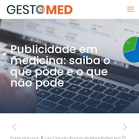
Publicidade em
medicina: saiba o
que pode e o que
não pode
Publicado por
Luiz Claudio Rocha de Magalhães
em