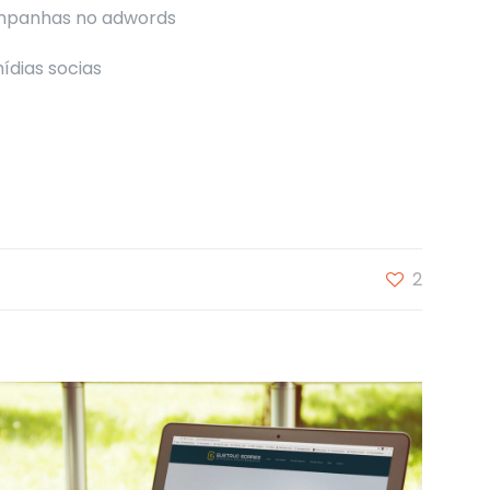
mpanhas no adwords
dias socias
2